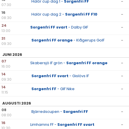
Halör cup dag 1 -
Sorgenfri FF
-
07:30
16
Halör cup dag 2 -
Sorgenfri FF F10
-
08:30
24
Sorgenfri FF svart
- Dalby GIF
-
13:00
31
Sorgenfri FF orange
- Klågerups GoIF
-
09:30
JUNI 2026
07
Skabersjö IF grön -
Sorgenfri FF orange
-
16:00
14
Sorgenfri FF svart
- Gislövs IF
-
09:30
14
Sorgenfri FF
- GIF Nike
-
11:15
AUGUSTI 2026
08
Bjärredscupen -
Sorgenfri FF
-
08:00
16
Limhamns FF -
Sorgenfri FF svart
-
10:30