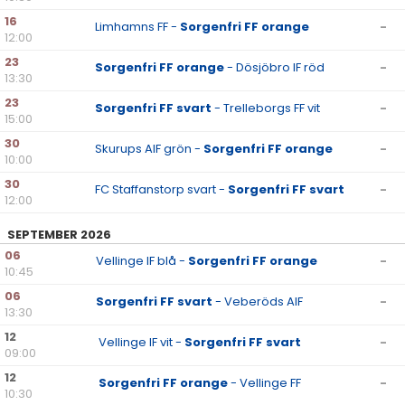
16
Limhamns FF -
Sorgenfri FF orange
-
12:00
23
Sorgenfri FF orange
- Dösjöbro IF röd
-
13:30
23
Sorgenfri FF svart
- Trelleborgs FF vit
-
15:00
30
Skurups AIF grön -
Sorgenfri FF orange
-
10:00
30
FC Staffanstorp svart -
Sorgenfri FF svart
-
12:00
SEPTEMBER 2026
06
Vellinge IF blå -
Sorgenfri FF orange
-
10:45
06
Sorgenfri FF svart
- Veberöds AIF
-
13:30
12
Vellinge IF vit -
Sorgenfri FF svart
-
09:00
12
Sorgenfri FF orange
- Vellinge FF
-
10:30