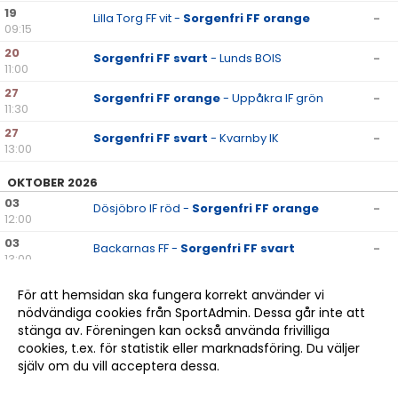
19
Lilla Torg FF vit -
Sorgenfri FF orange
-
09:15
20
Sorgenfri FF svart
- Lunds BOIS
-
11:00
27
Sorgenfri FF orange
- Uppåkra IF grön
-
11:30
27
Sorgenfri FF svart
- Kvarnby IK
-
13:00
OKTOBER 2026
03
Dösjöbro IF röd -
Sorgenfri FF orange
-
12:00
03
Backarnas FF -
Sorgenfri FF svart
-
13:00
10
Sorgenfri FF svart
- Kulladals FF vit
-
För att hemsidan ska fungera korrekt använder vi
16:30
nödvändiga cookies från SportAdmin. Dessa går inte att
11
Sorgenfri FF orange
- BK Höllviken vit
-
stänga av. Föreningen kan också använda frivilliga
13:30
cookies, t.ex. för statistik eller marknadsföring. Du väljer
själv om du vill acceptera dessa.
Anpassa dina val