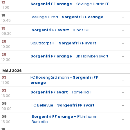
12
Sorgenfri FF orange
- Kävlinge Harrie FF
-
11:00
18
Vellinge IF röd -
Sorgenfri FF orange
-
10:45
19
Sorgenfri FF svart
- Lunds SK
-
09:30
26
Spjutstorps IF -
Sorgenfri FF svart
-
10:00
26
Sorgenfri FF orange
- BK Höllviken svart
-
12:30
MAJ 2026
03
FC Rosengård marin -
Sorgenfri FF
-
11:00
orange
03
Sorgenfri FF svart
- Tomelilla IF
-
13:00
09
FC Bellevue -
Sorgenfri FF svart
-
09:00
09
Sorgenfri FF orange
- IF Limhamn
-
15:00
Bunkeflo
15