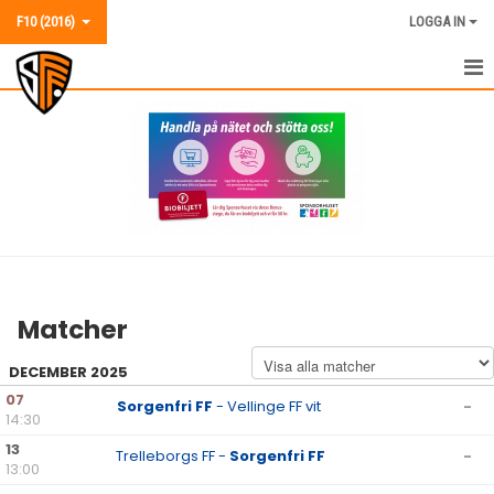
F10 (2016)
LOGGA IN
F10 (2016)
NYHETER
KALENDER
MATCHER
TRUPPEN
Matcher
BILDGALLERI
DECEMBER 2025
KONTAKT
07
Sorgenfri FF
- Vellinge FF vit
-
14:30
13
Trelleborgs FF -
Sorgenfri FF
-
13:00