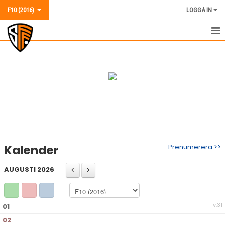
F10 (2016)
LOGGA IN
F10 (2016)
NYHETER
KALENDER
MATCHER
TRUPPEN
Kalender
Prenumerera >>
BILDGALLERI
AUGUSTI 2026
KONTAKT
v.31
01
02