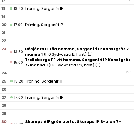
17
18
18:20
Träning, Sorgenfri IP
19
20
17:00
Träning, Sorgenfri IP
21
22
23
Dösjöbro IF röd hemma, Sorgenfri IP Konstgräs 7-
13:30
manna 1
(F10 Sydvästra B, höst)
(..)
Trelleborgs FF vit hemma, Sorgenfri IP Konstgräs
15:00
7-manna 1
(F10 Sydvästra C2, höst)
(..)
v.35
24
25
18:20
Träning, Sorgenfri IP
26
27
17:00
Träning, Sorgenfri IP
28
29
30
Skurups AIF grön borta, Skurups IP B-plan 7-
10:00
manna
(F10 Sydvästra B, höst)
(..)
FC Staffanstorp svart borta, Staffansvallen Plan