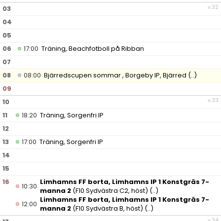
v.32
03
04
05
06
17:00
Träning, Beachfotboll på Ribban
07
08
08:00
Bjärredscupen sommar , Borgeby IP, Bjärred
(..)
09
v.33
10
11
18:20
Träning, Sorgenfri IP
12
13
17:00
Träning, Sorgenfri IP
14
15
16
Limhamns FF borta, Limhamns IP 1 Konstgräs 7-
10:30
manna 2
(F10 Sydvästra C2, höst)
(..)
Limhamns FF borta, Limhamns IP 1 Konstgräs 7-
12:00
manna 2
(F10 Sydvästra B, höst)
(..)
v.34