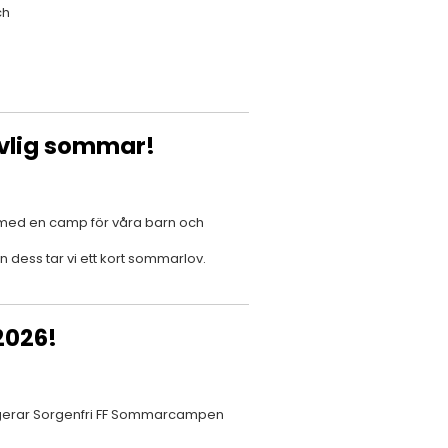
ch
evlig sommar!
 med en camp för våra barn och
n dess tar vi ett kort sommarlov.
2026!
angerar Sorgenfri FF Sommarcampen