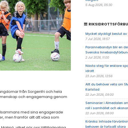
5 Aug 2026, 05:30
RIKSIDROTTSFÖRB
Mycket olyckligt beslut av
7 Jul 2026, 18:57
Parainnebandyn blir en de
Svenska Innebandyförbun
2 Jul 2026, 11:00
Nästa steg för enklare sp
idrott
23 Jun 2026, 12:56
Allt du behöver veta om S
Karlstad
ungdomar från Sorgenfri och hela
22 Jun 2026, 09:00
je, gemenskap och engagemang genom
Seminarier i Almedalen om
roll i samhället och ekono
tillsammans med sina engagerade
22 Jun 2026, 08:00
ter, men framför allt att växa som
Krönika: Infriade förväntn
behoven är fortsatt stora
 Malmö, vilket gör oss lättillgängliga