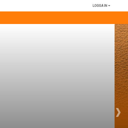
LOGGA IN
›