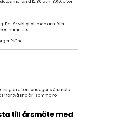
utas mellan kl 12.30 och 13.00, efter
g. Det är viktigt att man anmäler
med namnlista.
rgenfriff.se
öreningen efter söndagens årsmöte.
asr för två fina år i samma roll.
sta till årsmöte med