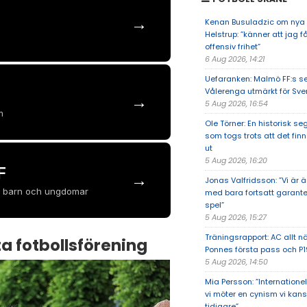
→
Kenan Busuladzic om nya 
Helstrup: ”känner att jag f
offensiv frihet”
6 Aug 2026, 14:21
Uefaranken: Malmö FF:s se
Vålerenga utmärkt för Sve
→
5 Aug 2026, 16:54
m
Ole Törner: En historisk se
som togs trots att det finn
ut
5 Aug 2026, 16:20
F
→
Jonas Valfridsson: ”Vi är ä
ens barn och ungdomar
med bara fortsatt garante
spel”
5 Aug 2026, 15:27
Träningsrapport: AC allt n
a fotbollsförening
Ponnes första pass och P
5 Aug 2026, 14:50
Mia Persson: ”Internationel
vi möter en cynism vi kans
tidigare”