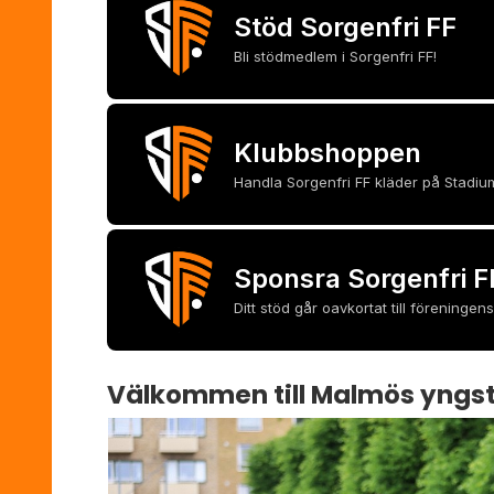
Stöd Sorgenfri FF
Bli stödmedlem i Sorgenfri FF!
Klubbshoppen
Handla Sorgenfri FF kläder på Stadiu
Sponsra Sorgenfri F
Ditt stöd går oavkortat till förening
Välkommen till Malmös yngst