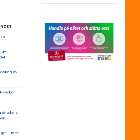
UNDET
 IOK
l av
det
onsring av
M-veckan i
 idrottens
min
ingar – men