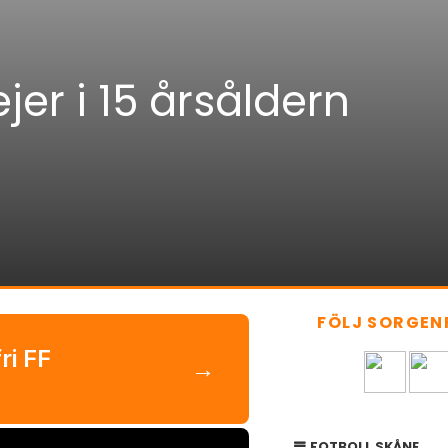
jer i 15 årsåldern
FÖLJ SORGENF
ri FF
→
FOTBOLL SKÅNE