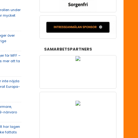
rollen under
år mycket
ger över
rige
SAMARBETSPARTNERS
ger för MFF –
s mer att ta
r inte nöjda
rat Europa-
ärmare,
19-närvaro
lt har lagen
ke fattats