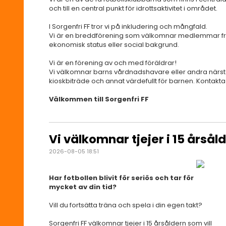
och till en central punkt för idrottsaktivitet i området.
I Sorgenfri FF tror vi på inkludering och mångfald.
Vi är en breddförening som välkomnar medlemmar från
ekonomisk status eller social bakgrund.
Vi är en förening av och med föräldrar!
Vi välkomnar barns vårdnadshavare eller andra närs
kioskbiträde och annat värdefullt för barnen. Kontakta 
Välkommen till Sorgenfri FF
Vi välkomnar tjejer i 15 årsål
2026-08-05 18:51
Har fotbollen blivit för seriös och tar för
mycket av din tid?
Vill du fortsätta träna och spela i din egen takt?
Sorgenfri FF välkomnar tjejer i 15 årsåldern som vill