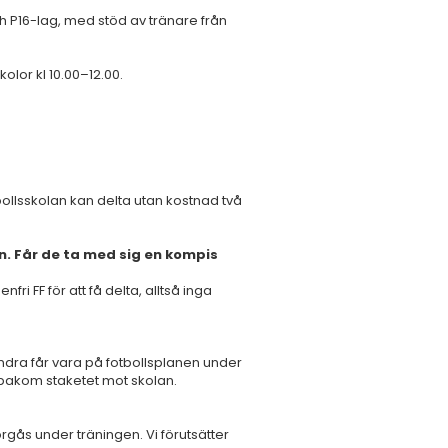
h P16-lag, med stöd av tränare från
olor kl 10.00–12.00.
ollsskolan kan delta utan kostnad två
n. Får de ta med sig en kompis
ri FF för att få delta, alltså inga
dra får vara på fotbollsplanen under
å bakom staketet mot skolan.
rgås under träningen. Vi förutsätter