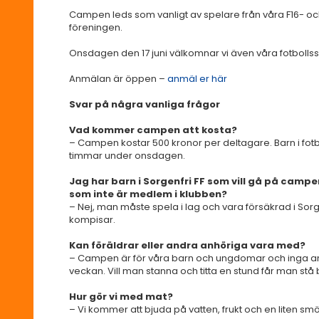
Campen leds som vanligt av spelare från våra F16- oc
föreningen.
Onsdagen den 17 juni välkomnar vi även våra fotbollssk
Anmälan är öppen –
anmäl er här
Svar på några vanliga frågor
Vad kommer campen att kosta?
– Campen kostar 500 kronor per deltagare. Barn i fotb
timmar under onsdagen.
Jag har barn i Sorgenfri FF som vill gå på campe
som inte är medlem i klubben?
– Nej, man måste spela i lag och vara försäkrad i Sorgenf
kompisar.
Kan föräldrar eller andra anhöriga vara med?
– Campen är för våra barn och ungdomar och inga an
veckan. Vill man stanna och titta en stund får man st
Hur gör vi med mat?
– Vi kommer att bjuda på vatten, frukt och en liten smö