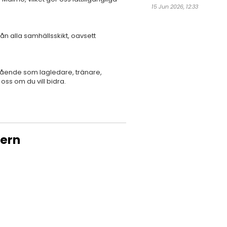
15 Jun 2026, 12:33
 alla samhällsskikt, oavsett
tående som lagledare, tränare,
oss om du vill bidra.
dern