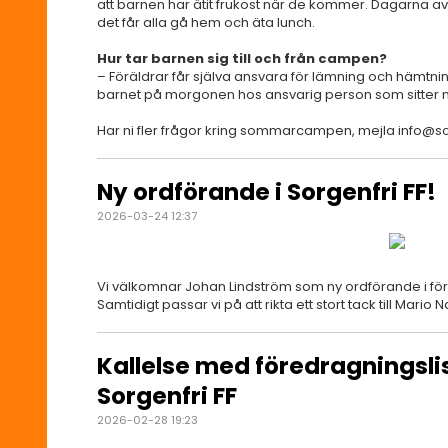
att barnen har ätit frukost när de kommer. Dagarna avsl
det får alla gå hem och äta lunch.
Hur tar barnen sig till och från campen?
– Föräldrar får själva ansvara för lämning och hämtnin
barnet på morgonen hos ansvarig person som sitter 
Har ni fler frågor kring sommarcampen, mejla info@so
Ny ordförande i Sorgenfri FF!
2026-03-24 12:37
Vi välkomnar Johan Lindström som ny ordförande i f
Samtidigt passar vi på att rikta ett stort tack till Mario N
Kallelse med föredragningsli
Sorgenfri FF
2026-02-28 19:23