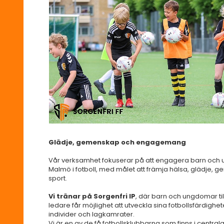
Glädje, gemenskap och engagemang
Vår verksamhet fokuserar på att engagera barn och 
Malmö i fotboll, med målet att främja hälsa, gläd
sport.
Vi tränar på Sorgenfri IP
, där barn och ungdomar 
ledare får möjlighet att utveckla sina fotbollsfärdighe
individer och lagkamrater.
Vi är en av de få fotbollsklubbarna som finns i centrala