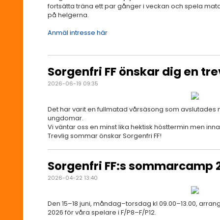
fortsätta träna ett par gånger i veckan och spela mat
på helgerna.
Anmäl intresse här
Sorgenfri FF önskar dig en tr
2026-06-19 09:35
Det har varit en fullmatad vårsäsong som avslutades
ungdomar.
Vi väntar oss en minst lika hektisk hösttermin men inna
Trevlig sommar önskar Sorgenfri FF!
Sorgenfri FF:s sommarcamp 
2026-04-22 13:40
Den 15–18 juni, måndag–torsdag kl 09.00–13.00, arr
2026 för våra spelare i F/P8–F/P12.