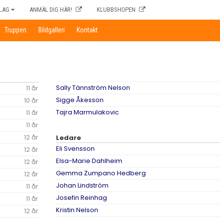
LAG
ANMÄL DIG HÄR!
KLUBBSHOPEN
Truppen
Bildgalleri
Kontakt
Sally Tännström Nelson
11 år
Sigge Åkesson
10 år
Tajra Marmulakovic
11 år
11 år
12 år
Ledare
Eli Svensson
12 år
Elsa-Marie Dahlheim
12 år
Gemma Zumpano Hedberg
12 år
Johan Lindström
11 år
Josefin Reinhag
11 år
Kristin Nelson
12 år