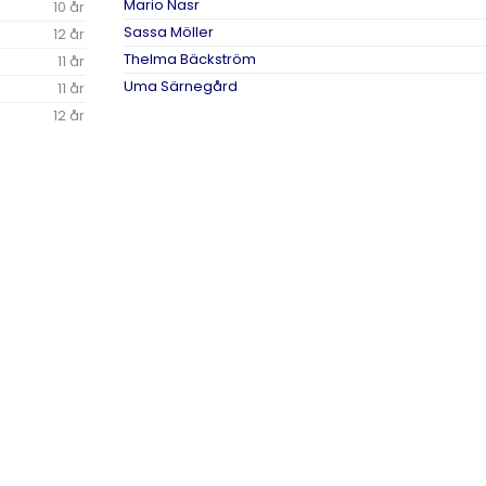
Mario Nasr
10 år
Sassa Möller
12 år
Thelma Bäckström
11 år
Uma Särnegård
11 år
12 år