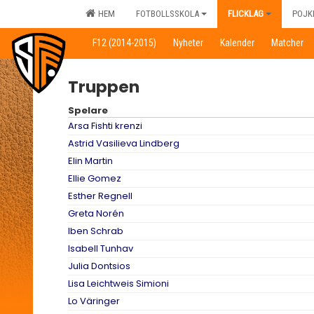
HEM
FOTBOLLSSKOLA
FLICKLAG
POJK
F12 (2014-2015)
Nyheter
Kalender
Matcher
Truppen
Spelare
Arsa Fishti krenzi
Astrid Vasilieva Lindberg
Elin Martin
Ellie Gomez
Esther Regnell
Greta Norén
Iben Schrab
Isabell Tunhav
Julia Dontsios
Lisa Leichtweis Simioni
Lo Väringer