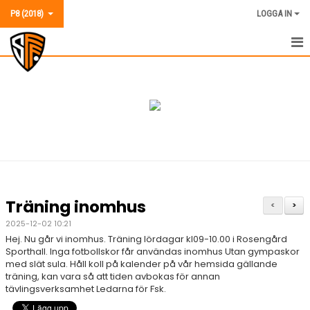
P8 (2018)
LOGGA IN
P8 (2018)
NYHETER
KALENDER
MATCHER
TRUPPEN
Träning inomhus
<
>
BILDGALLERI
2025-12-02 10:21
Hej. Nu går vi inomhus. Träning lördagar kl09-10.00 i Rosengård
KONTAKT
Sporthall. Inga fotbollskor får användas inomhus Utan gympaskor
med slät sula. Håll koll på kalender på vår hemsida gällande
träning, kan vara så att tiden avbokas för annan
tävlingsverksamhet Ledarna för Fsk.