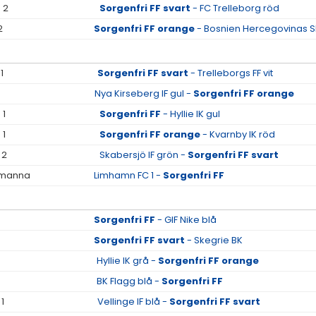
 2
Sorgenfri FF svart
- FC Trelleborg röd
2
Sorgenfri FF orange
- Bosnien Hercegovinas S
1
Sorgenfri FF svart
- Trelleborgs FF vit
Nya Kirseberg IF gul -
Sorgenfri FF orange
 1
Sorgenfri FF
- Hyllie IK gul
 1
Sorgenfri FF orange
- Kvarnby IK röd
 2
Skabersjö IF grön -
Sorgenfri FF svart
7-manna
Limhamn FC 1 -
Sorgenfri FF
Sorgenfri FF
- GIF Nike blå
Sorgenfri FF svart
- Skegrie BK
Hyllie IK grå -
Sorgenfri FF orange
BK Flagg blå -
Sorgenfri FF
1
Vellinge IF blå -
Sorgenfri FF svart