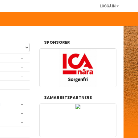
LOGGA IN
SPONSORER
-
-
-
-
SAMARBETSPARTNERS
1
-
-
-