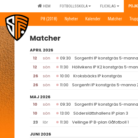
HEM
FOTBOLLSSKOLA
FLICKLAG
POJK
P8 (2018)
Nyheter
Kalender
Matcher
Trup
Matcher
APRIL 2026
12
sön
09:30
Sorgenfri IP konstgräs 5-manna
12
sön
11:30
Höllvikens IP K2 konstgräs 5-ma
26
sön
10:00
Kroksbäcks IP konstgräs
26
sön
11:00
Sorgenfri IP konstgräs 5-manna 
MAJ 2026
10
sön
09:30
Sorgenfri IP konstgräs 5-manna
10
sön
13:00
Söderslättshallens IP plan 3
23
lör
11:30
Vellinge IP B-plan Gåfotboll 1
JUNI 2026