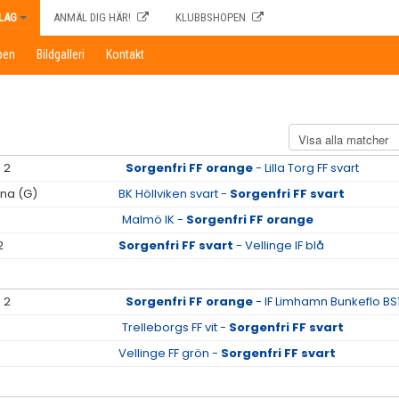
LAG
ANMÄL DIG HÄR!
KLUBBSHOPEN
pen
Bildgalleri
Kontakt
 2
Sorgenfri FF orange
- Lilla Torg FF svart
nna (G)
BK Höllviken svart -
Sorgenfri FF svart
Malmö IK -
Sorgenfri FF orange
2
Sorgenfri FF svart
- Vellinge IF blå
 2
Sorgenfri FF orange
- IF Limhamn Bunkeflo BS
Trelleborgs FF vit -
Sorgenfri FF svart
Vellinge FF grön -
Sorgenfri FF svart