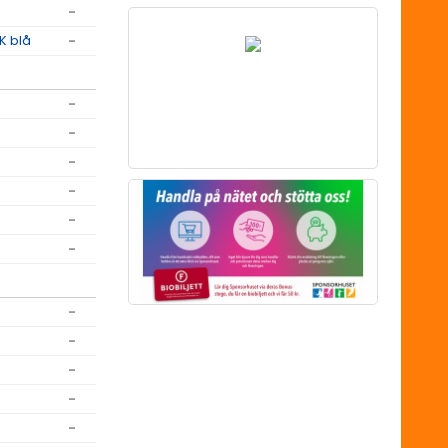
-
K blå
-
-
-
-
-
-
-
-
-
-
-
-