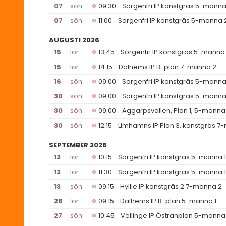
07
sön
09:30
Sorgenfri IP konstgräs 5-manna
07
sön
11:00
Sorgenfri IP konstgräs 5-manna 
AUGUSTI 2026
15
lör
13:45
Sorgenfri IP konstgräs 5-manna 
15
lör
14:15
Dalhems IP B-plan 7-manna 2
16
sön
09:00
Sorgenfri IP konstgräs 5-manna
30
sön
09:00
Sorgenfri IP konstgräs 5-manna
30
sön
09:00
Aggarpsvallen, Plan 1, 5-manna
30
sön
12:15
Limhamns IP Plan 3, konstgräs 
SEPTEMBER 2026
12
lör
10:15
Sorgenfri IP konstgräs 5-manna 1
12
lör
11:30
Sorgenfri IP konstgräs 5-manna 1
13
sön
09:15
Hyllie IP konstgräs 2 7-manna 2
26
lör
09:15
Dalhems IP B-plan 5-manna 1
27
sön
10:45
Vellinge IP Östranplan 5-manna 