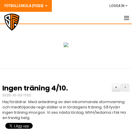
FOTBOLLSSKOLA (P2020)
LOGGA IN
FOTBOLLSSKOLA POJKAR (2020)
NYHETER
KALENDER
MATCHER
TRUPPEN
Ingen träning 4/10.
<
>
BILDGALLERI
2025-10-03 17:52
Hej föräldrar. Med anledning av den inkommande stormvarning
DOKUMENT
och medföljande regn ställer vi in lördagens träning. Så tyvärr
ingen träning imorgon. Vi ses nästa lördag. MVH/ledarna i Fsk Ha
en trevlig helg.
KONTAKT