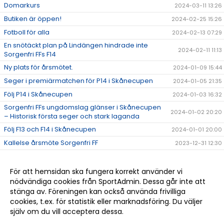
Domarkurs
2024-03-11 13:26
Butiken är öppen!
2024-02-25 15:26
Fotboll för alla
2024-02-13 07:29
En snötäckt plan på Lindängen hindrade inte
2024-02-11 11:13
Sorgenfri FFs F14
Ny plats för årsmötet.
2024-01-09 15:44
Seger i premiärmatchen för P14 i Skånecupen
2024-01-05 21:35
Följ P14 i Skånecupen
2024-01-03 16:32
Sorgenfri FFs ungdomslag glänser i Skånecupen
2024-01-02 20:20
– Historisk första seger och stark laganda
Följ F13 och F14 i Skånecupen
2024-01-01 20:00
Kallelse årsmöte Sorgenfri FF
2023-12-31 12:30
Vi fyller våra lag!
2023-12-25 14:50
Träningstider januari till mars
2023-12-25 14:49
För att hemsidan ska fungera korrekt använder vi
nödvändiga cookies från SportAdmin. Dessa går inte att
Bli medlem
2023-12-11 08:00
stänga av. Föreningen kan också använda frivilliga
SPONSOR
2023-12-10 09:10
cookies, t.ex. för statistik eller marknadsföring. Du väljer
själv om du vill acceptera dessa.