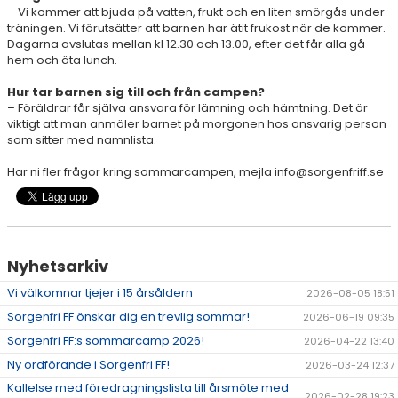
– Vi kommer att bjuda på vatten, frukt och en liten smörgås under
träningen. Vi förutsätter att barnen har ätit frukost när de kommer.
Dagarna avslutas mellan kl 12.30 och 13.00, efter det får alla gå
hem och äta lunch.
Hur tar barnen sig till och från campen?
– Föräldrar får själva ansvara för lämning och hämtning. Det är
viktigt att man anmäler barnet på morgonen hos ansvarig person
som sitter med namnlista.
Har ni fler frågor kring sommarcampen, mejla info@sorgenfriff.se
Nyhetsarkiv
Vi välkomnar tjejer i 15 årsåldern
2026-08-05 18:51
Sorgenfri FF önskar dig en trevlig sommar!
2026-06-19 09:35
Sorgenfri FF:s sommarcamp 2026!
2026-04-22 13:40
Ny ordförande i Sorgenfri FF!
2026-03-24 12:37
Kallelse med föredragningslista till årsmöte med
2026-02-28 19:23