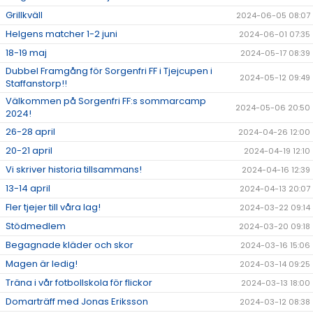
Grillkväll
2024-06-05 08:07
Helgens matcher 1-2 juni
2024-06-01 07:35
18-19 maj
2024-05-17 08:39
Dubbel Framgång för Sorgenfri FF i Tjejcupen i
2024-05-12 09:49
Staffanstorp!!
Välkommen på Sorgenfri FF:s sommarcamp
2024-05-06 20:50
2024!
26-28 april
2024-04-26 12:00
20-21 april
2024-04-19 12:10
Vi skriver historia tillsammans!
2024-04-16 12:39
13-14 april
2024-04-13 20:07
Fler tjejer till våra lag!
2024-03-22 09:14
Stödmedlem
2024-03-20 09:18
Begagnade kläder och skor
2024-03-16 15:06
Magen är ledig!
2024-03-14 09:25
Träna i vår fotbollskola för flickor
2024-03-13 18:00
Domarträff med Jonas Eriksson
2024-03-12 08:38