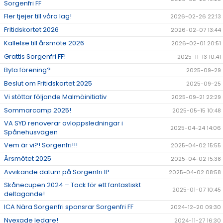
Sorgenfri FF
Fler tjejer till våra lag!
2026-02-26 22:13
Fritidskortet 2026
2026-02-07 13:44
Kallelse till årsmöte 2026
2026-02-01 20:51
Grattis Sorgenfri FF!
2025-11-13 10:41
Byta förening?
2025-09-29
Beslut om Fritidskortet 2025
2025-09-25
Vi stöttar följande Malmöinitiativ
2025-09-21 22:29
Sommarcamp 2025!
2025-05-15 10:48
VA SYD renoverar avloppsledningar i
2025-04-24 14:06
Spånehusvägen
Vem är vi?! Sorgenfri!!!
2025-04-02 15:55
Årsmötet 2025
2025-04-02 15:38
Avvikande datum på Sorgenfri IP
2025-04-02 08:58
Skånecupen 2024 – Tack för ett fantastiskt
2025-01-07 10:45
deltagande!
ICA Nära Sorgenfri sponsrar Sorgenfri FF
2024-12-20 09:30
Nyexade ledare!
2024-11-27 16:30