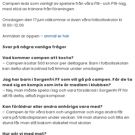
Campen leds som vanligt av spelare från våra F16- och P16-lag,
med stöd av tränare från föreningen.
Onsdagen den 17 juni välkomnar vi även våra fotbollsskolor kl
10.00–12.00.
Anmälan är öppen –
anmäl er här
Svar på några vanliga frågor
Vad kommer campen att kosta?
– Campen kostar 500 kronor per deltagare. Barn i fotbollsskolan
kan delta utan kostnad två timmar under onsdagen.
Jag har barn i Sorgenfri FF som vill gå på campen. Får de ta
med sig en kompis som inte är medlem i klubben?
– Nej, man måste spela i lag och vara försäkrad i Sorgenfri FF för
att få delta, alltså inga kompisar.
Kan föräldrar eller andra anhöriga vara med?
– Campen är för våra barn och ungdomar och inga andra får
vara på fotbollsplanen under veckan. Vill man stanna och titta en
stund får man stå bakom staketet mot skolan.
Hur gör vi med mat?