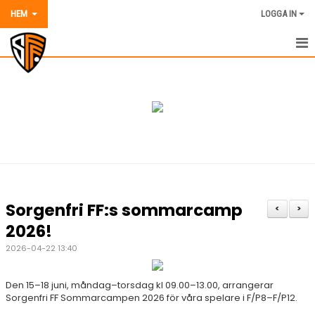
HEM
LOGGA IN
HEM
NYHETER
OM SORGENFRI FF
VÅRA LAG OCH TRÄNARE
AVGIFTER 2026
Sorgenfri FF:s sommarcamp
<
>
KALENDER
2026!
2026-04-22 13:40
MATCHER
DOKUMENT
Den 15–18 juni, måndag–torsdag kl 09.00–13.00, arrangerar
Sorgenfri FF Sommarcampen 2026 för våra spelare i F/P8–F/P12.
BILDER