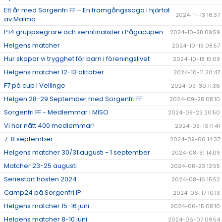
Ett år med Sorgenfri FF – En framgångssaga i hjärtat
2024-11-13 16:37
av Malmö
P14 gruppsegrare och semifinalister i Pågacupen
2024-10-28 09:59
Helgens matcher
2024-10-19 08:57
Hur skapar vi trygghet för barn i föreningslivet
2024-10-18 15:09
Helgens matcher 12-13 oktober
2024-10-11 20:47
F7 på cup i Vellinge
2024-09-30 11:36
Helgen 28-29 September med Sorgenfri FF
2024-09-28 08:10
Sorgenfri FF - Medlemmar i MISO
2024-09-23 20:50
Vi har nått 400 medlemmar!
2024-09-13 11:41
7-8 september
2024-09-06 14:37
Helgens matcher 30/31 augusti - 1 september
2024-08-31 14:09
Matcher 23-25 augusti
2024-08-23 12:55
Seriestart hösten 2024
2024-08-16 15:52
Camp24 på Sorgenfri IP
2024-06-17 10:13
Helgens matcher 15-16 juni
2024-06-15 08:10
Helgens matcher 8-10 juni
2024-06-07 09:54