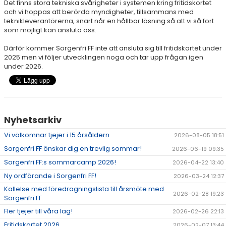
Det finns stora tekniska svårigheter i systemen kring fritidskortet
och vi hoppas att berörda myndigheter, tillsammans med
teknikleverantörerna, snart når en hållbar lösning så att vi så fort
som möjligt kan ansluta oss.
Därför kommer Sorgenfri FF inte att ansluta sig till fritidskortet under
2025 men vi följer utvecklingen noga och tar upp frågan igen
under 2026.
Nyhetsarkiv
Vi välkomnar tjejer i 15 årsåldern
2026-08-05 18:51
Sorgenfri FF önskar dig en trevlig sommar!
2026-06-19 09:35
Sorgenfri FF:s sommarcamp 2026!
2026-04-22 13:40
Ny ordförande i Sorgenfri FF!
2026-03-24 12:37
Kallelse med föredragningslista till årsmöte med
2026-02-28 19:23
Sorgenfri FF
Fler tjejer till våra lag!
2026-02-26 22:13
Fritidskortet 2026
2026-02-07 13:44