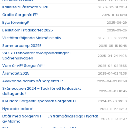
Kallelse till årsmöte 2026
2026-02-01 20:51
Grattis Sorgenfri FF!
2025-11-13 10:41
Byta förening?
2025-09-29
Beslut om Fritidskortet 2025
2025-09-25
Vi stöttar följande Malmöinitiativ
2025-09-21 22:29
Sommarcamp 2025!
2025-05-15 10:48
VA SYD renoverar avloppsledningar i
2025-04-24 14:06
Spånehusvägen
Vem är vi?! Sorgenfri!!!
2025-04-02 15:55
Årsmötet 2025
2025-04-02 15:38
Avvikande datum på Sorgenfri IP
2025-04-02 08:58
Skånecupen 2024 – Tack för ett fantastiskt
2025-01-07 10:45
deltagande!
ICA Nära Sorgenfri sponsrar Sorgenfri FF
2024-12-20 09:30
Nyexade ledare!
2024-11-27 16:30
Ett år med Sorgenfri FF – En framgångssaga i hjärtat
2024-11-13 16:37
av Malmö