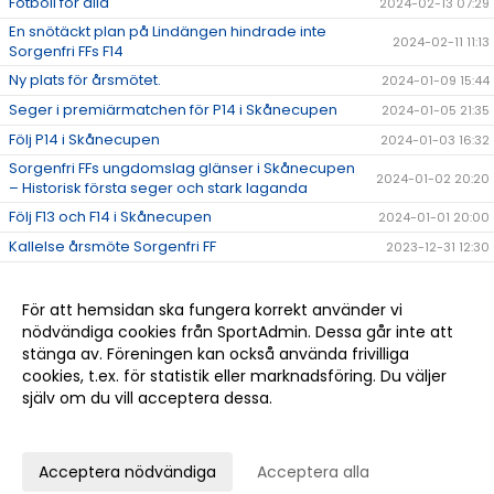
Fotboll för alla
2024-02-13 07:29
En snötäckt plan på Lindängen hindrade inte
2024-02-11 11:13
Sorgenfri FFs F14
Ny plats för årsmötet.
2024-01-09 15:44
Seger i premiärmatchen för P14 i Skånecupen
2024-01-05 21:35
Följ P14 i Skånecupen
2024-01-03 16:32
Sorgenfri FFs ungdomslag glänser i Skånecupen
2024-01-02 20:20
– Historisk första seger och stark laganda
Följ F13 och F14 i Skånecupen
2024-01-01 20:00
Kallelse årsmöte Sorgenfri FF
2023-12-31 12:30
Vi fyller våra lag!
2023-12-25 14:50
Träningstider januari till mars
2023-12-25 14:49
För att hemsidan ska fungera korrekt använder vi
nödvändiga cookies från SportAdmin. Dessa går inte att
Bli medlem
2023-12-11 08:00
stänga av. Föreningen kan också använda frivilliga
SPONSOR
2023-12-10 09:10
cookies, t.ex. för statistik eller marknadsföring. Du väljer
själv om du vill acceptera dessa.
Anpassa dina val
Cookie-
Gå till
inställningar
Webbversion
Acceptera nödvändiga
Acceptera alla