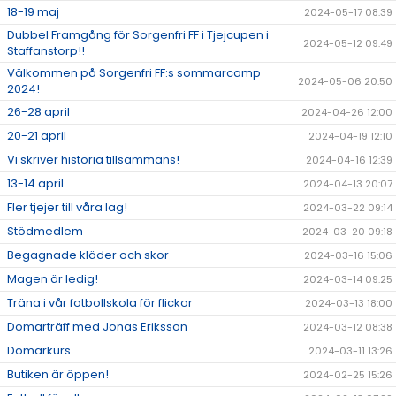
18-19 maj
2024-05-17 08:39
Dubbel Framgång för Sorgenfri FF i Tjejcupen i
2024-05-12 09:49
Staffanstorp!!
Välkommen på Sorgenfri FF:s sommarcamp
2024-05-06 20:50
2024!
26-28 april
2024-04-26 12:00
20-21 april
2024-04-19 12:10
Vi skriver historia tillsammans!
2024-04-16 12:39
13-14 april
2024-04-13 20:07
Fler tjejer till våra lag!
2024-03-22 09:14
Stödmedlem
2024-03-20 09:18
Begagnade kläder och skor
2024-03-16 15:06
Magen är ledig!
2024-03-14 09:25
Träna i vår fotbollskola för flickor
2024-03-13 18:00
Domarträff med Jonas Eriksson
2024-03-12 08:38
Domarkurs
2024-03-11 13:26
Butiken är öppen!
2024-02-25 15:26