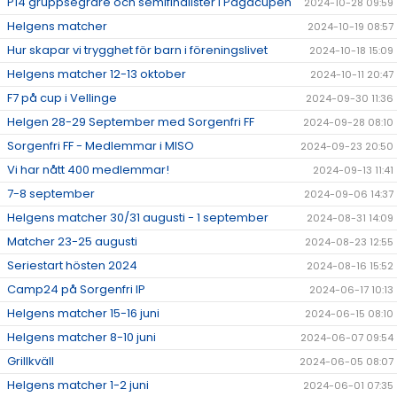
P14 gruppsegrare och semifinalister i Pågacupen
2024-10-28 09:59
Helgens matcher
2024-10-19 08:57
Hur skapar vi trygghet för barn i föreningslivet
2024-10-18 15:09
Helgens matcher 12-13 oktober
2024-10-11 20:47
F7 på cup i Vellinge
2024-09-30 11:36
Helgen 28-29 September med Sorgenfri FF
2024-09-28 08:10
Sorgenfri FF - Medlemmar i MISO
2024-09-23 20:50
Vi har nått 400 medlemmar!
2024-09-13 11:41
7-8 september
2024-09-06 14:37
Helgens matcher 30/31 augusti - 1 september
2024-08-31 14:09
Matcher 23-25 augusti
2024-08-23 12:55
Seriestart hösten 2024
2024-08-16 15:52
Camp24 på Sorgenfri IP
2024-06-17 10:13
Helgens matcher 15-16 juni
2024-06-15 08:10
Helgens matcher 8-10 juni
2024-06-07 09:54
Grillkväll
2024-06-05 08:07
Helgens matcher 1-2 juni
2024-06-01 07:35