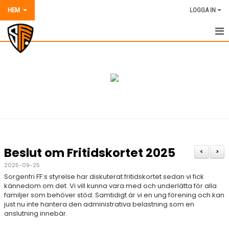
HEM
LOGGA IN
HEM
NYHETER
OM SORGENFRI FF
VÅRA LAG OCH TRÄNARE
AVGIFTER 2026
Beslut om Fritidskortet 2025
<
>
KALENDER
2025-09-25
Sorgenfri FF:s styrelse har diskuterat fritidskortet sedan vi fick
MATCHER
kännedom om det. Vi vill kunna vara med och underlätta för alla
familjer som behöver stöd. Samtidigt är vi en ung förening och kan
just nu inte hantera den administrativa belastning som en
DOKUMENT
anslutning innebär.
BILDER