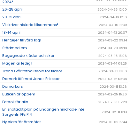
2024!
26-28 april
2024-04-26 12:00
20-21 april
2024-04-19 12:10
Vi skriver historia tillsammans!
2024-04-16 12:39
13-14 april
2024-04-13 20:07
Fler tjejer till våra lag!
2024-03-22 09:14
Stödmedlem
2024-03-20 09:18
Begagnade kläder och skor
2024-03-16 15:06
Magen är ledig!
2024-03-14 09:25
Träna i vår fotbollskola för flickor
2024-03-13 18:00
Domarträff med Jonas Eriksson
2024-03-12 08:38
Domarkurs
2024-03-11 13:26
Butiken är öppen!
2024-02-25 15:26
Fotboll för alla
2024-02-13 07:29
En snötäckt plan på Lindängen hindrade inte
2024-02-11 11:13
Sorgenfri FFs F14
Ny plats för årsmötet.
2024-01-09 15:44