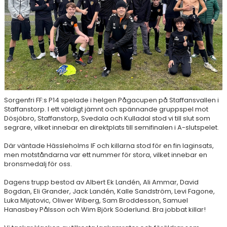
Sorgenfri FF:s P14 spelade i helgen Pågacupen på Staffansvallen i
Staffanstorp. I ett väldigt jämnt och spännande gruppspel mot
Dösjöbro, Staffanstorp, Svedala och Kulladal stod vi till slut som
segrare, vilket innebar en direktplats till semifinalen i A-slutspelet.
Där väntade Hässleholms IF och killarna stod för en fin laginsats,
men motståndarna var ett nummer för stora, vilket innebar en
bronsmedalj för oss.
Dagens trupp bestod av Albert Ek Landén, Ali Ammar, David
Bogdan, Eli Grander, Jack Landén, Kalle Sandström, Levi Fagone,
Luka Mijatovic, Oliwer Wiberg, Sam Broddesson, Samuel
Hanasbey Pålsson och Wim Björk Söderlund. Bra jobbat killar!