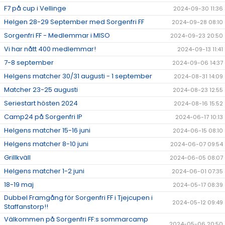
F7 på cup i Vellinge
2024-09-30 11:36
Helgen 28-29 September med Sorgenfri FF
2024-09-28 08:10
Sorgenfri FF - Medlemmar i MISO
2024-09-23 20:50
Vi har nått 400 medlemmar!
2024-09-13 11:41
7-8 september
2024-09-06 14:37
Helgens matcher 30/31 augusti - 1 september
2024-08-31 14:09
Matcher 23-25 augusti
2024-08-23 12:55
Seriestart hösten 2024
2024-08-16 15:52
Camp24 på Sorgenfri IP
2024-06-17 10:13
Helgens matcher 15-16 juni
2024-06-15 08:10
Helgens matcher 8-10 juni
2024-06-07 09:54
Grillkväll
2024-06-05 08:07
Helgens matcher 1-2 juni
2024-06-01 07:35
18-19 maj
2024-05-17 08:39
Dubbel Framgång för Sorgenfri FF i Tjejcupen i
2024-05-12 09:49
Staffanstorp!!
Välkommen på Sorgenfri FF:s sommarcamp
2024-05-06 20:50