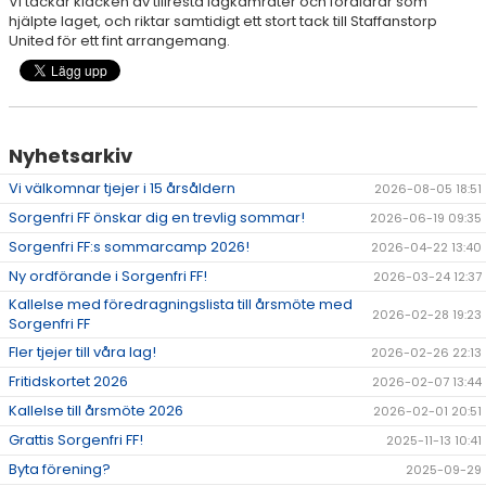
Vi tackar klacken av tillresta lagkamrater och föräldrar som
hjälpte laget, och riktar samtidigt ett stort tack till Staffanstorp
United för ett fint arrangemang.
Nyhetsarkiv
Vi välkomnar tjejer i 15 årsåldern
2026-08-05 18:51
Sorgenfri FF önskar dig en trevlig sommar!
2026-06-19 09:35
Sorgenfri FF:s sommarcamp 2026!
2026-04-22 13:40
Ny ordförande i Sorgenfri FF!
2026-03-24 12:37
Kallelse med föredragningslista till årsmöte med
2026-02-28 19:23
Sorgenfri FF
Fler tjejer till våra lag!
2026-02-26 22:13
Fritidskortet 2026
2026-02-07 13:44
Kallelse till årsmöte 2026
2026-02-01 20:51
Grattis Sorgenfri FF!
2025-11-13 10:41
Byta förening?
2025-09-29