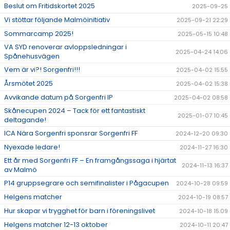
Beslut om Fritidskortet 2025
2025-09-25
Vi stöttar följande Malmöinitiativ
2025-09-21 22:29
Sommarcamp 2025!
2025-05-15 10:48
VA SYD renoverar avloppsledningar i
2025-04-24 14:06
Spånehusvägen
Vem är vi?! Sorgenfri!!!
2025-04-02 15:55
Årsmötet 2025
2025-04-02 15:38
Avvikande datum på Sorgenfri IP
2025-04-02 08:58
Skånecupen 2024 – Tack för ett fantastiskt
2025-01-07 10:45
deltagande!
ICA Nära Sorgenfri sponsrar Sorgenfri FF
2024-12-20 09:30
Nyexade ledare!
2024-11-27 16:30
Ett år med Sorgenfri FF – En framgångssaga i hjärtat
2024-11-13 16:37
av Malmö
P14 gruppsegrare och semifinalister i Pågacupen
2024-10-28 09:59
Helgens matcher
2024-10-19 08:57
Hur skapar vi trygghet för barn i föreningslivet
2024-10-18 15:09
Helgens matcher 12-13 oktober
2024-10-11 20:47