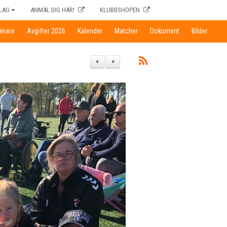
LAG
ANMÄL DIG HÄR!
KLUBBSHOPEN
ränare
Avgifter 2026
Kalender
Matcher
Dokument
Bilder
<
>