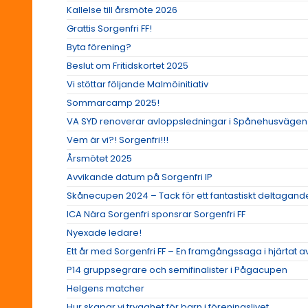
Kallelse till årsmöte 2026
Grattis Sorgenfri FF!
Byta förening?
Beslut om Fritidskortet 2025
Vi stöttar följande Malmöinitiativ
Sommarcamp 2025!
VA SYD renoverar avloppsledningar i Spånehusvägen
Vem är vi?! Sorgenfri!!!
Årsmötet 2025
Avvikande datum på Sorgenfri IP
Skånecupen 2024 – Tack för ett fantastiskt deltagand
ICA Nära Sorgenfri sponsrar Sorgenfri FF
Nyexade ledare!
Ett år med Sorgenfri FF – En framgångssaga i hjärtat 
P14 gruppsegrare och semifinalister i Pågacupen
Helgens matcher
Hur skapar vi trygghet för barn i föreningslivet