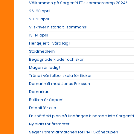
Välkommen på Sorgenfri FF:s sommarcamp 2024!
26-28 april
20-21 april
Vi skriver historia tillsammans!
13-14 april
Fler tjejer till våra lag!
Stödmedlem
Begagnade kläder och skor
Magen är ledig!
Träna i vår fotbollskola för flickor
Domarträff med Jonas Eriksson
Domarkurs
Butiken är öppen!
Fotboll för alla
En snötäckt plan på Lindängen hindrade inte Sorgenfri 
Ny plats för årsmötet.
Seger i premiärmatchen för P14 i Skånecupen