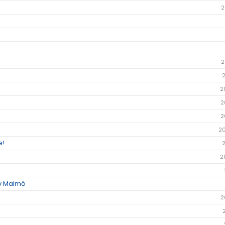
2
2
2
2
2
2
e!
2
av Malmö
2