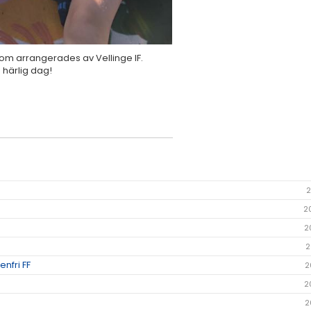
 som arrangerades av Vellinge IF.
n härlig dag!
2
2
2
2
nfri FF
2
2
2