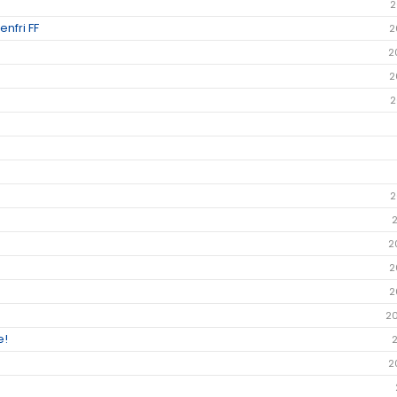
2
nfri FF
2
2
2
2
2
2
2
2
2
e!
2