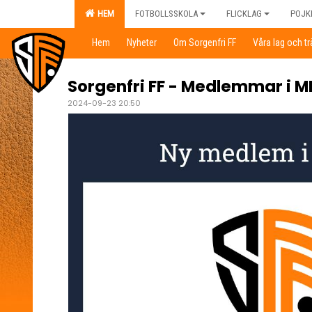
HEM
FOTBOLLSSKOLA
FLICKLAG
POJK
Hem
Nyheter
Om Sorgenfri FF
Våra lag och t
Sorgenfri FF - Medlemmar i M
2024-09-23 20:50