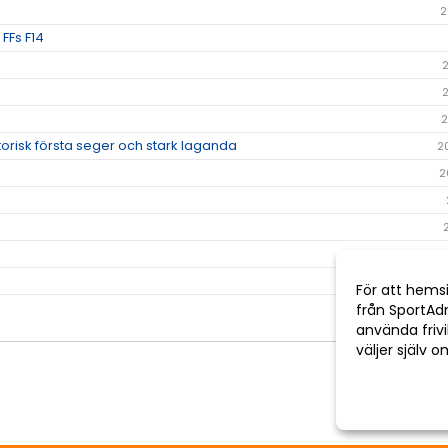
2
FFs F14
2
orisk första seger och stark laganda
2
2
För att hems
från SportAd
använda frivil
väljer själv 
Anpassa dina