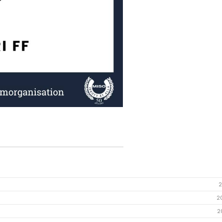
2
2
2