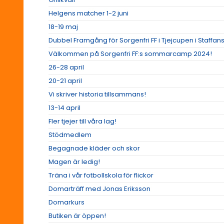
Helgens matcher 1-2 juni
18-19 maj
Dubbel Framgång för Sorgenfri FF i Tjejcupen i Staffans
Välkommen på Sorgenfri FF:s sommarcamp 2024!
26-28 april
20-21 april
Vi skriver historia tillsammans!
13-14 april
Fler tjejer till våra lag!
Stödmedlem
Begagnade kläder och skor
Magen är ledig!
Träna i vår fotbollskola för flickor
Domarträff med Jonas Eriksson
Domarkurs
Butiken är öppen!