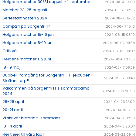
Helgens matcher 30/31 augusti - 1 september
2024-08-31 14:09
Matcher 23-25 augusti
2024-08-23 12:55
Seriestart hösten 2024
2024-08-16 15:52
Camp24 på Sorgenfri IP
2024-06-17 10:13
Helgens matcher 15-16 juni
2024-06-15 08:10
Helgens matcher 8-10 juni
2024-06-07 09:54
Grillkväll
2024-06-05 08:07
Helgens matcher 1-2 juni
2024-06-01 07:35
18-19 maj
2024-05-17 08:39
Dubbel Framgång för Sorgenfri FF i Tjejcupen i
2024-05-12 09:49
Staffanstorp!!
Välkommen på Sorgenfri FF:s sommarcamp
2024-05-06 20:50
2024!
26-28 april
2024-04-26 12:00
20-21 april
2024-04-19 12:10
Vi skriver historia tillsammans!
2024-04-16 12:39
13-14 april
2024-04-13 20:07
Fler tjejer till våra lag!
2024-03-22 09:14