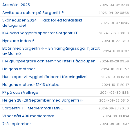
Årsmötet 2025
2025-04-02 15:38
Avvikande datum på Sorgenfri IP
2025-04-02 08:58
Skånecupen 2024 – Tack för ett fantastiskt
2025-01-07 10:45
deltagande!
ICA Nära Sorgenfri sponsrar Sorgenfri FF
2024-12-20 09:30
Nyexade ledare!
2024-11-27 16:30
Ett år med Sorgenfri FF – En framgångssaga i hjärtat
2024-11-13 16:37
av Malmö
P14 gruppsegrare och semifinalister i Pågacupen
2024-10-28 09:59
Helgens matcher
2024-10-19 08:57
Hur skapar vi trygghet för barn i föreningslivet
2024-10-18 15:09
Helgens matcher 12-13 oktober
2024-10-11 20:47
F7 på cup i Vellinge
2024-09-30 11:36
Helgen 28-29 September med Sorgenfri FF
2024-09-28 08:10
Sorgenfri FF - Medlemmar i MISO
2024-09-23 20:50
Vi har nått 400 medlemmar!
2024-09-13 11:41
7-8 september
2024-09-06 14:37