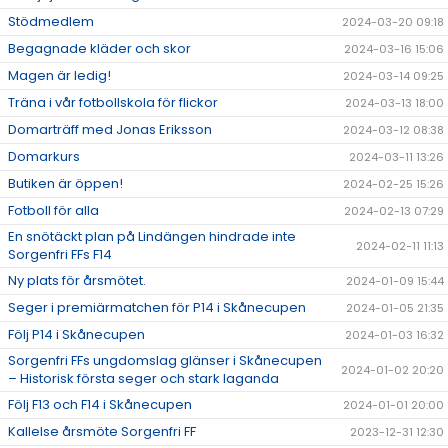
Stödmedlem
2024-03-20 09:18
Begagnade kläder och skor
2024-03-16 15:06
Magen är ledig!
2024-03-14 09:25
Träna i vår fotbollskola för flickor
2024-03-13 18:00
Domarträff med Jonas Eriksson
2024-03-12 08:38
Domarkurs
2024-03-11 13:26
Butiken är öppen!
2024-02-25 15:26
Fotboll för alla
2024-02-13 07:29
En snötäckt plan på Lindängen hindrade inte
2024-02-11 11:13
Sorgenfri FFs F14
Ny plats för årsmötet.
2024-01-09 15:44
Seger i premiärmatchen för P14 i Skånecupen
2024-01-05 21:35
Följ P14 i Skånecupen
2024-01-03 16:32
Sorgenfri FFs ungdomslag glänser i Skånecupen
2024-01-02 20:20
– Historisk första seger och stark laganda
Följ F13 och F14 i Skånecupen
2024-01-01 20:00
Kallelse årsmöte Sorgenfri FF
2023-12-31 12:30