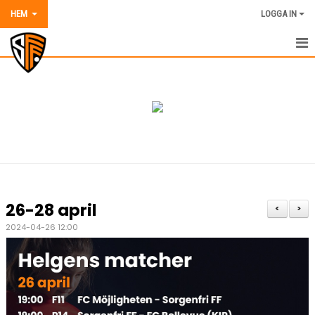
HEM
LOGGA IN
HEM
NYHETER
OM SORGENFRI FF
VÅRA LAG OCH TRÄNARE
AVGIFTER 2026
26-28 april
<
>
KALENDER
2024-04-26 12:00
MATCHER
DOKUMENT
BILDER