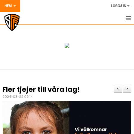
HEM
LOGGA IN
HEM
NYHETER
OM SORGENFRI FF
VÅRA LAG OCH TRÄNARE
AVGIFTER 2026
Fler tjejer till våra lag!
<
>
KALENDER
2024-03-22 09:14
MATCHER
DOKUMENT
BILDER