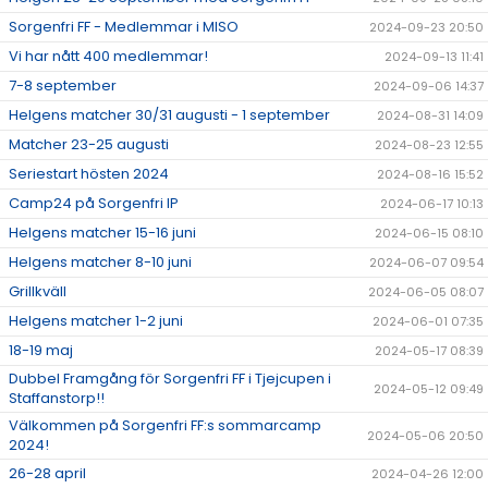
Sorgenfri FF - Medlemmar i MISO
2024-09-23 20:50
Vi har nått 400 medlemmar!
2024-09-13 11:41
7-8 september
2024-09-06 14:37
Helgens matcher 30/31 augusti - 1 september
2024-08-31 14:09
Matcher 23-25 augusti
2024-08-23 12:55
Seriestart hösten 2024
2024-08-16 15:52
Camp24 på Sorgenfri IP
2024-06-17 10:13
Helgens matcher 15-16 juni
2024-06-15 08:10
Helgens matcher 8-10 juni
2024-06-07 09:54
Grillkväll
2024-06-05 08:07
Helgens matcher 1-2 juni
2024-06-01 07:35
18-19 maj
2024-05-17 08:39
Dubbel Framgång för Sorgenfri FF i Tjejcupen i
2024-05-12 09:49
Staffanstorp!!
Välkommen på Sorgenfri FF:s sommarcamp
2024-05-06 20:50
2024!
26-28 april
2024-04-26 12:00