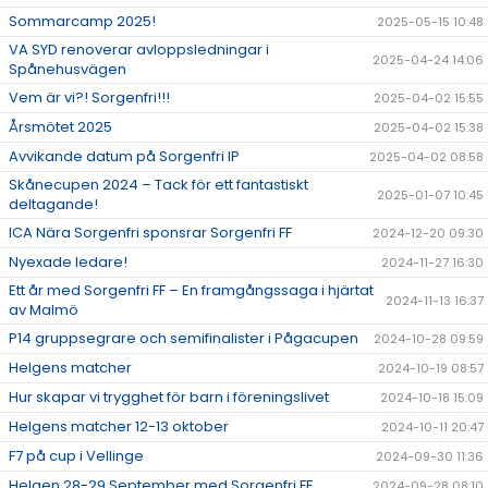
Sommarcamp 2025!
2025-05-15 10:48
VA SYD renoverar avloppsledningar i
2025-04-24 14:06
Spånehusvägen
Vem är vi?! Sorgenfri!!!
2025-04-02 15:55
Årsmötet 2025
2025-04-02 15:38
Avvikande datum på Sorgenfri IP
2025-04-02 08:58
Skånecupen 2024 – Tack för ett fantastiskt
2025-01-07 10:45
deltagande!
ICA Nära Sorgenfri sponsrar Sorgenfri FF
2024-12-20 09:30
Nyexade ledare!
2024-11-27 16:30
Ett år med Sorgenfri FF – En framgångssaga i hjärtat
2024-11-13 16:37
av Malmö
P14 gruppsegrare och semifinalister i Pågacupen
2024-10-28 09:59
Helgens matcher
2024-10-19 08:57
Hur skapar vi trygghet för barn i föreningslivet
2024-10-18 15:09
Helgens matcher 12-13 oktober
2024-10-11 20:47
F7 på cup i Vellinge
2024-09-30 11:36
Helgen 28-29 September med Sorgenfri FF
2024-09-28 08:10