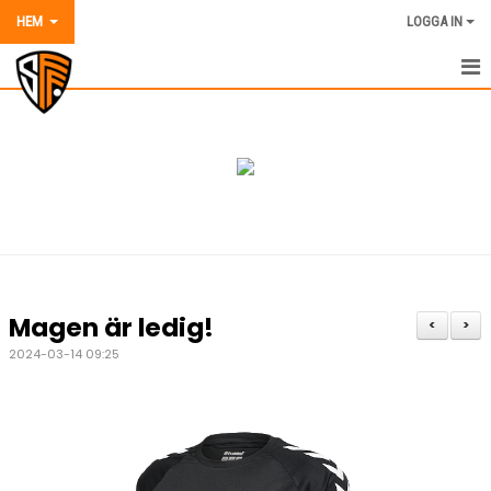
HEM
LOGGA IN
HEM
NYHETER
OM SORGENFRI FF
VÅRA LAG OCH TRÄNARE
AVGIFTER 2026
Magen är ledig!
<
>
KALENDER
2024-03-14 09:25
MATCHER
DOKUMENT
BILDER