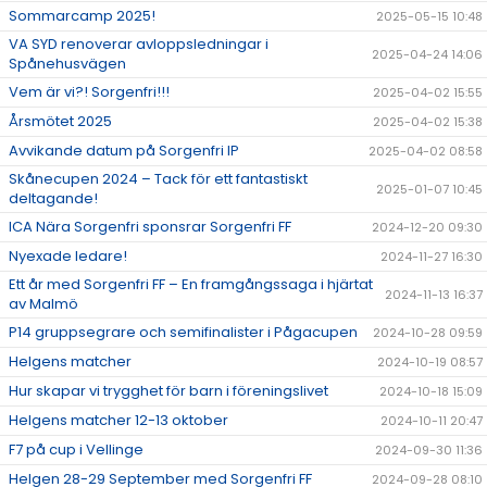
Sommarcamp 2025!
2025-05-15 10:48
VA SYD renoverar avloppsledningar i
2025-04-24 14:06
Spånehusvägen
Vem är vi?! Sorgenfri!!!
2025-04-02 15:55
Årsmötet 2025
2025-04-02 15:38
Avvikande datum på Sorgenfri IP
2025-04-02 08:58
Skånecupen 2024 – Tack för ett fantastiskt
2025-01-07 10:45
deltagande!
ICA Nära Sorgenfri sponsrar Sorgenfri FF
2024-12-20 09:30
Nyexade ledare!
2024-11-27 16:30
Ett år med Sorgenfri FF – En framgångssaga i hjärtat
2024-11-13 16:37
av Malmö
P14 gruppsegrare och semifinalister i Pågacupen
2024-10-28 09:59
Helgens matcher
2024-10-19 08:57
Hur skapar vi trygghet för barn i föreningslivet
2024-10-18 15:09
Helgens matcher 12-13 oktober
2024-10-11 20:47
F7 på cup i Vellinge
2024-09-30 11:36
Helgen 28-29 September med Sorgenfri FF
2024-09-28 08:10