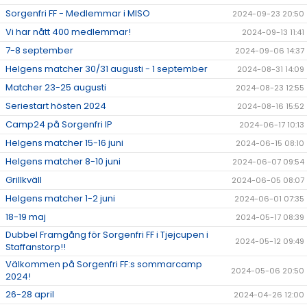
Sorgenfri FF - Medlemmar i MISO
2024-09-23 20:50
Vi har nått 400 medlemmar!
2024-09-13 11:41
7-8 september
2024-09-06 14:37
Helgens matcher 30/31 augusti - 1 september
2024-08-31 14:09
Matcher 23-25 augusti
2024-08-23 12:55
Seriestart hösten 2024
2024-08-16 15:52
Camp24 på Sorgenfri IP
2024-06-17 10:13
Helgens matcher 15-16 juni
2024-06-15 08:10
Helgens matcher 8-10 juni
2024-06-07 09:54
Grillkväll
2024-06-05 08:07
Helgens matcher 1-2 juni
2024-06-01 07:35
18-19 maj
2024-05-17 08:39
Dubbel Framgång för Sorgenfri FF i Tjejcupen i
2024-05-12 09:49
Staffanstorp!!
Välkommen på Sorgenfri FF:s sommarcamp
2024-05-06 20:50
2024!
26-28 april
2024-04-26 12:00