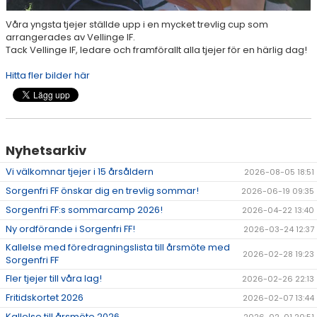
Våra yngsta tjejer ställde upp i en mycket trevlig cup som
arrangerades av Vellinge IF.
Tack Vellinge IF, ledare och framförallt alla tjejer för en härlig dag!
Hitta fler bilder här
Nyhetsarkiv
Vi välkomnar tjejer i 15 årsåldern
2026-08-05 18:51
Sorgenfri FF önskar dig en trevlig sommar!
2026-06-19 09:35
Sorgenfri FF:s sommarcamp 2026!
2026-04-22 13:40
Ny ordförande i Sorgenfri FF!
2026-03-24 12:37
Kallelse med föredragningslista till årsmöte med
2026-02-28 19:23
Sorgenfri FF
Fler tjejer till våra lag!
2026-02-26 22:13
Fritidskortet 2026
2026-02-07 13:44
Kallelse till årsmöte 2026