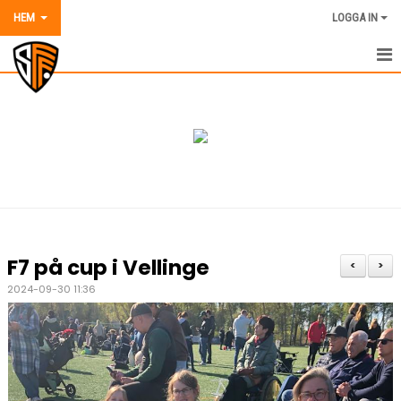
HEM
LOGGA IN
HEM
NYHETER
OM SORGENFRI FF
VÅRA LAG OCH TRÄNARE
AVGIFTER 2026
F7 på cup i Vellinge
<
>
KALENDER
2024-09-30 11:36
MATCHER
DOKUMENT
BILDER