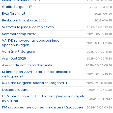
2026-02-01 20:51
Grattis Sorgenfri FF!
2025-11-13 10:41
Byta förening?
2025-09-29
Beslut om Fritidskortet 2025
2025-09-25
Vi stöttar följande Malmöinitiativ
2025-09-21 22:29
Sommarcamp 2025!
2025-05-15 10:48
VA SYD renoverar avloppsledningar i
2025-04-24 14:06
Spånehusvägen
Vem är vi?! Sorgenfri!!!
2025-04-02 15:55
Årsmötet 2025
2025-04-02 15:38
Avvikande datum på Sorgenfri IP
2025-04-02 08:58
Skånecupen 2024 – Tack för ett fantastiskt
2025-01-07 10:45
deltagande!
ICA Nära Sorgenfri sponsrar Sorgenfri FF
2024-12-20 09:30
Nyexade ledare!
2024-11-27 16:30
Ett år med Sorgenfri FF – En framgångssaga i hjärtat
2024-11-13 16:37
av Malmö
P14 gruppsegrare och semifinalister i Pågacupen
2024-10-28 09:59