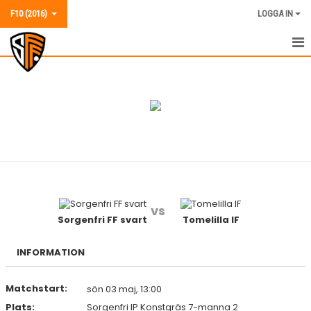
F10 (2016)
LOGGA IN
F10 (2016)
NYHETER
KALENDER
MATCHER
TRUPPEN
vs
BILDGALLERI
Sorgenfri FF svart
Tomelilla IF
KONTAKT
INFORMATION
Matchstart:
sön 03 maj, 13:00
Plats:
Sorgenfri IP Konstgräs 7-manna 2