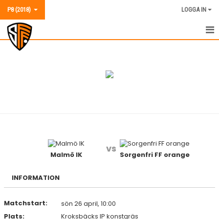
P8 (2018)
LOGGA IN
P8 (2018)
NYHETER
KALENDER
MATCHER
TRUPPEN
vs
BILDGALLERI
Malmö IK
Sorgenfri FF orange
KONTAKT
INFORMATION
Matchstart:
sön 26 april, 10:00
Plats:
Kroksbäcks IP konstgräs