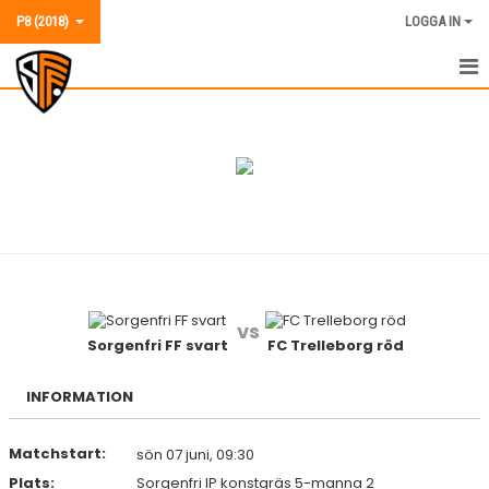
P8 (2018)
LOGGA IN
P8 (2018)
NYHETER
KALENDER
MATCHER
TRUPPEN
vs
BILDGALLERI
Sorgenfri FF svart
FC Trelleborg röd
KONTAKT
INFORMATION
Matchstart:
sön 07 juni, 09:30
Plats:
Sorgenfri IP konstgräs 5-manna 2