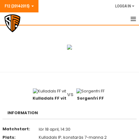
F12 (2014-2015)
LOGGA IN
F12 (2014-2015)
NYHETER
KALENDER
MATCHER
TRUPPEN
vs
BILDGALLERI
Kulladals FF vit
Sorgenfri FF
KONTAKT
INFORMATION
Matchstart:
lör 18 april, 14:30
Plats:
Kulladals IP, konstgräs 7-manna 2