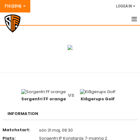
F10 (2016)
LOGGA IN
F10 (2016)
NYHETER
KALENDER
MATCHER
TRUPPEN
vs
BILDGALLERI
Sorgenfri FF orange
Klågerups GoIF
KONTAKT
INFORMATION
Matchstart:
sön 31 maj, 09:30
Plats:
Sorgenfri IP Konstgräs 7-manna 2