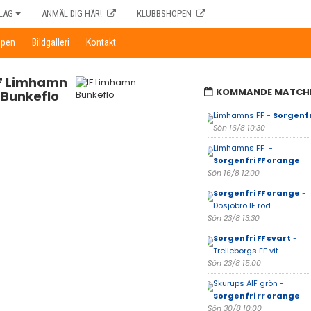
LAG
ANMÄL DIG HÄR!
KLUBBSHOPEN
ppen
Bildgalleri
Kontakt
IF Limhamn
KOMMANDE MATCH
Bunkeflo
Limhamns FF -
Sorgenfr
Sön 16/8 10:30
Limhamns FF -
Sorgenfri FF orange
Sön 16/8 12:00
Sorgenfri FF orange
-
Dösjöbro IF röd
Sön 23/8 13:30
Sorgenfri FF svart
-
Trelleborgs FF vit
Sön 23/8 15:00
Skurups AIF grön -
Sorgenfri FF orange
Sön 30/8 10:00