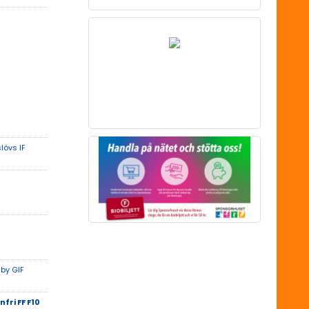
lövs IF
lby GIF
fri FF F10