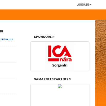
LOGGA IN
ER
SPONSORER
i FF svart
SAMARBETSPARTNERS