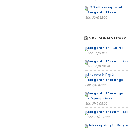
FC Staffanstorp svart -
Sorgenfri FF svart
Sön 30/8 12:00
SPELADE MATCHER
Sorgenfri FF
- GIF Nike
Sön 14/6 11:15
Sorgenfri FF svart
- Gis
Sön 14/6 09:30
Skabersjö IF grön -
Sorgenfri FF orange
Sön 7/6 16:00
Sorgenfri FF orange
-
Klågerups GoIF
Sön 31/5 09:30
Sorgenfri FF svart
- Da
Sön 24/5 13:00
Halör cup dag 2 -
Sorgen