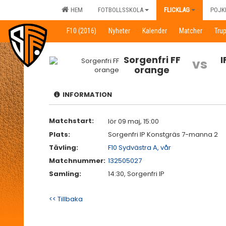
HEM
FOTBOLLSSKOLA
FLICKLAG
POJK
F10 (2016)
Nyheter
Kalender
Matcher
Tru
Sorgenfri FF
vs
orange
INFORMATION
Matchstart:
lör 09 maj, 15:00
Plats:
Sorgenfri IP Konstgräs 7-manna 2
Tävling:
F10 Sydvästra A, vår
Matchnummer:
132505027
Samling:
14:30, Sorgenfri IP
<< Tillbaka