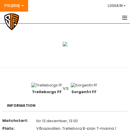
F10 (2016)
LOGGA IN
F10 (2016)
NYHETER
KALENDER
MATCHER
TRUPPEN
vs
BILDGALLERI
Trelleborgs FF
Sorgenfri FF
KONTAKT
INFORMATION
Matchstart:
lör 13 december, 13:00
Plats:
Vångavallen, Trelleborg B-plan 7-manna 1