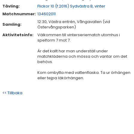
Tävling:
Flickor 10 (f.2016) Sydvästra B, vinter
Matchnummer:
134602011
12:30, Västra entrén, Vångavallen (vid
Samling:
Östervångsparken)
Aktivitetsinfo:
Välkommen till vinterseriematch utomhus i
spelform 7 mot 7.
Är det kallt har man underställ under
matchkläderna och mössa och vantar om det
behövs.
Kom ombytta med vattenflaska. Ta ur örhängen
eller tejpa läkörhängen.
<< Tillbaka