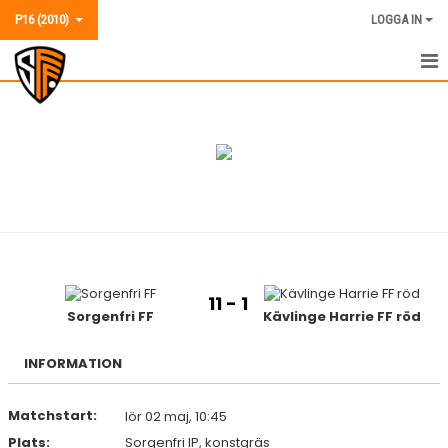
P16 (2010)
LOGGA IN
P16 (2010)
NYHETER
KALENDER
MATCHER
TRUPPEN
11 - 1
BILDGALLERI
Sorgenfri FF
Kävlinge Harrie FF röd
KONTAKT
INFORMATION
Matchstart:
lör 02 maj, 10:45
Plats:
Sorgenfri IP, konstgräs